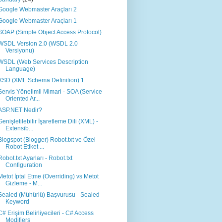
Google Webmaster Araçları 2
Google Webmaster Araçları 1
SOAP (Simple Object Access Protocol)
WSDL Version 2.0 (WSDL 2.0
Versiyonu)
WSDL (Web Services Description
Language)
XSD (XML Schema Definition) 1
Servis Yönelimli Mimari - SOA (Service
Oriented Ar...
ASP.NET Nedir?
Genişletilebilir İşaretleme Dili (XML) -
Extensib...
Blogspot (Blogger) Robot.txt ve Özel
Robot Etiket ...
Robot.txt Ayarları - Robot.txt
Configuration
Metot İptal Etme (Overriding) vs Metot
Gizleme - M...
Sealed (Mühürlü) Başvurusu - Sealed
Keyword
C# Erişim Belirliyecileri - C# Access
Modifiers