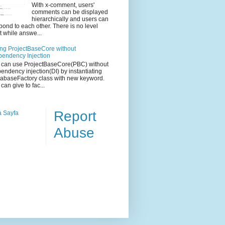
With x-comment, users'
comments can be displayed
hierarchically and users can
pond to each other. There is no level
it while answe...
ng ProjectBaseCore without
endency Injection
can use ProjectBaseCore(PBC) without
endency injection(DI) by instantiating
abaseFactory class with new keyword.
can give to fac...
Report
 Sayfa
Abuse