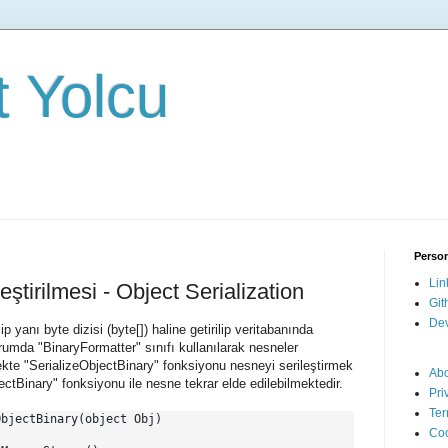
it Yolcu
Person
Lin
eştirilmesi - Object Serialization
Git
Dev
p yanı byte dizisi (byte[]) haline getirilip veritabanında
umda "BinaryFormatter" sınıfı kullanılarak nesneler
rnekte "SerializeObjectBinary" fonksiyonu nesneyi serileştirmek
Ab
ectBinary" fonksiyonu ile nesne tekrar elde edilebilmektedir.
Pri
Ter
bjectBinary(object Obj)

Coo