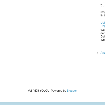
res
lim
Usi
Dep
We 
dep
Dat
We 
Ana
Veli Yiğit YOLCU. Powered by
Blogger
.