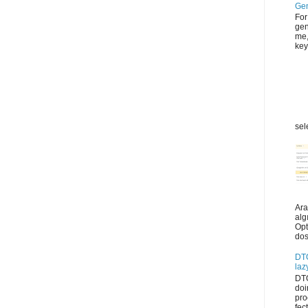
Gen
For
gen
me,
key
sel
Ara
alg
Opt
dos
DTO
lazy
DTO
doi
pro
fec