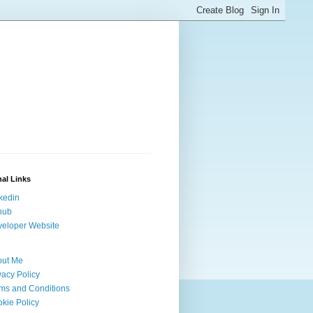
al Links
kedin
hub
eloper Website
out Me
vacy Policy
ms and Conditions
kie Policy