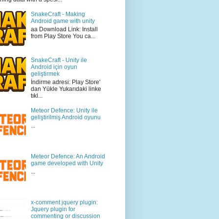
SnakeCraft - Making
Android game with unity
aa Download Link: Install
from Play Store You ca...
SnakeCraft - Unity ile
Android için oyun
geliştirmek
İndirme adresi: Play Store'
dan Yükle Yukarıdaki linke
tıkl...
Meteor Defence: Unity ile
geliştirilmiş Android oyunu
...
Meteor Defence: An Android
game developed with Unity
...
x-comment jquery plugin:
Jquery plugin for
commenting or discussion