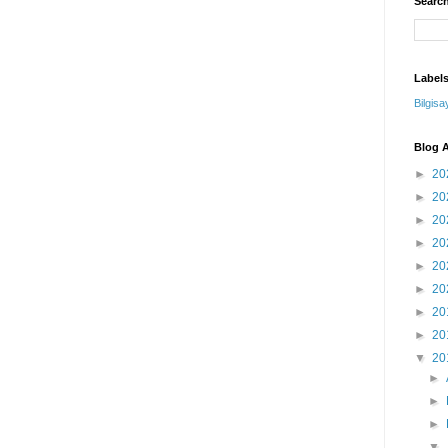
Search
Label
Bilgisa
Blog A
►
20
►
20
►
20
►
20
►
20
►
20
►
20
►
20
▼
20
►
►
►
▼