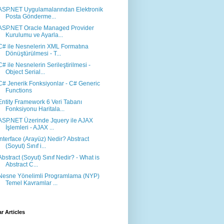
ASP.NET Uygulamalarından Elektronik
Posta Gönderme...
ASP.NET Oracle Managed Provider
Kurulumu ve Ayarla...
C# ile Nesnelerin XML Formatına
Dönüştürülmesi - T...
C# ile Nesnelerin Serileştirilmesi -
Object Serial...
C# Jenerik Fonksiyonlar - C# Generic
Functions
Entity Framework 6 Veri Tabanı
Fonksiyonu Haritala...
ASP.NET Üzerinde Jquery ile AJAX
İşlemleri - AJAX ...
Interface (Arayüz) Nedir? Abstract
(Soyut) Sınıf i...
Abstract (Soyut) Sınıf Nedir? - What is
Abstract C...
Nesne Yönelimli Programlama (NYP)
Temel Kavramlar ...
r Articles