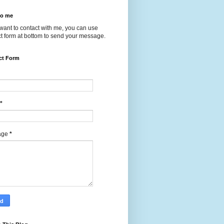
to me
 want to contact with me, you can use
t form at bottom to send your message.
ct Form
*
age
*