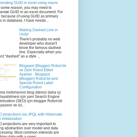
erating GUID in excel using macro
 some reason, you may need to
erate GUID in an excel document. For
 because of using GUID as primary
s in database, I have neede...
Making Dashed Line in
Unity!
There's probably no web
developer who doesn't
know the famous dashed
line. Especially when you
ect "dashed" as a style ...
Blogspot (Blogger) Robot.txt
ve Özel Robot Etiket
Ayarları - Blogspot
(Blogger) Robot.txt and
Special Robot Label
Configuration
ma motorlarının blog sitenizi daha içi
ılayabilmesi için yani Search Engine
imization (SEO) için blogger Robot.txt
yasının ve öz...
 projections via JPQL with Hibernate
 initialization
 projections are very important to
ng abstraction over model and data
cessing. Most common interests are
thing data with a spesi...