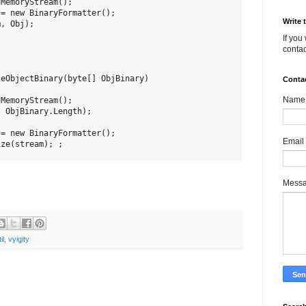
MemoryStream();

= new BinaryFormatter();

Write 
, Obj);

If you
contac
eObjectBinary(byte[] ObjBinary)

Conta
Name
MemoryStream();

 ObjBinary.Length);

= new BinaryFormatter();

Email
ze(stream); ;

Mess
il
,
vyigity