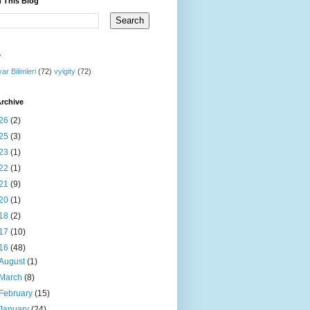
 This Blog
s
yar Bilimleri
(72)
vyigity
(72)
rchive
26
(2)
25
(3)
23
(1)
22
(1)
21
(9)
20
(1)
18
(2)
17
(10)
16
(48)
August
(1)
March
(8)
February
(15)
January
(24)