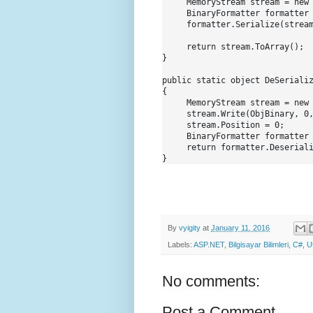
     MemoryStream stream = new 
     BinaryFormatter formatter 
     formatter.Serialize(stream
     return stream.ToArray();

}

public static object DeSerializ
{

     MemoryStream stream = new 
     stream.Write(ObjBinary, 0,
     stream.Position = 0;

     BinaryFormatter formatter 
     return formatter.Deseriali
By
vyigity
at
January 11, 2016
Labels:
ASP.NET
,
Bilgisayar Bilimleri
,
C#
,
Ut
No comments:
Post a Comment