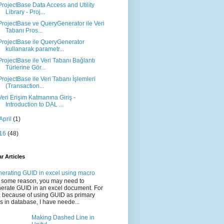
ProjectBase Data Access and Utility
Library - Proj...
ProjectBase ve QueryGenerator ile Veri
Tabanı Pros...
ProjectBase ile QueryGenerator
kullanarak parametr...
ProjectBase ile Veri Tabanı Bağlantı
Türlerine Gör...
ProjectBase ile Veri Tabanı İşlemleri
(Transaction...
Veri Erişim Katmanına Giriş -
Introduction to DAL ...
April
(1)
16
(48)
r Articles
erating GUID in excel using macro
 some reason, you may need to
erate GUID in an excel document. For
 because of using GUID as primary
s in database, I have neede...
Making Dashed Line in