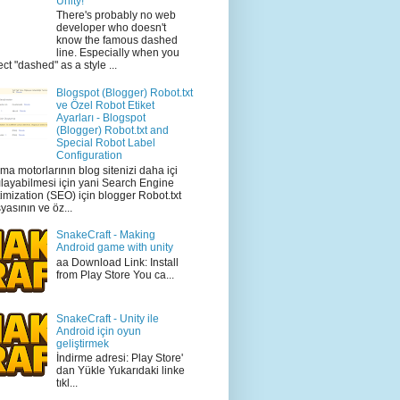
Unity!
There's probably no web
developer who doesn't
know the famous dashed
line. Especially when you
ect "dashed" as a style ...
Blogspot (Blogger) Robot.txt
ve Özel Robot Etiket
Ayarları - Blogspot
(Blogger) Robot.txt and
Special Robot Label
Configuration
ma motorlarının blog sitenizi daha içi
ılayabilmesi için yani Search Engine
imization (SEO) için blogger Robot.txt
yasının ve öz...
SnakeCraft - Making
Android game with unity
aa Download Link: Install
from Play Store You ca...
SnakeCraft - Unity ile
Android için oyun
geliştirmek
İndirme adresi: Play Store'
dan Yükle Yukarıdaki linke
tıkl...