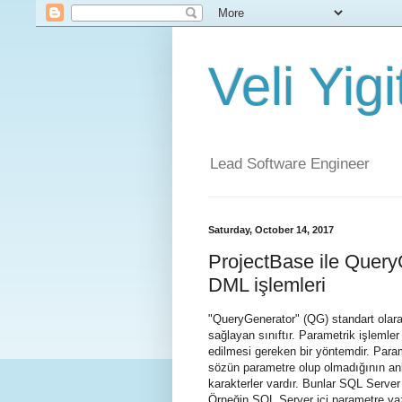
Veli Yig
Lead Software Engineer
Saturday, October 14, 2017
ProjectBase ile Query
DML işlemleri
"QueryGenerator" (QG) standart olarak
sağlayan sınıftır. Parametrik işlemler 
edilmesi gereken bir yöntemdir. Parame
sözün parametre olup olmadığının anl
karakterler vardır. Bunlar SQL Server v
Örneğin SQL Server içi parametre ya