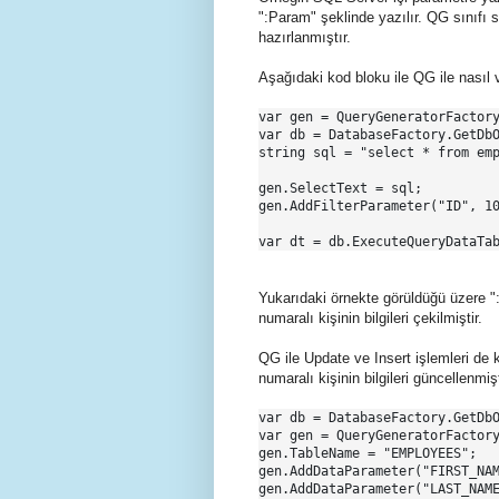
":Param" şeklinde yazılır. QG sınıfı 
hazırlanmıştır.
Aşağıdaki kod bloku ile QG ile nasıl ve
var gen = QueryGeneratorFactory
var db = DatabaseFactory.GetDbO
string sql = "select * from emp
gen.SelectText = sql;

gen.AddFilterParameter("ID", 10
var dt = db.ExecuteQueryDataTa
Yukarıdaki örnekte görüldüğü üzere ":
numaralı kişinin bilgileri çekilmiştir.
QG ile Update ve Insert işlemleri de 
numaralı kişinin bilgileri güncellenmişt
var db = DatabaseFactory.GetDbO
var gen = QueryGeneratorFactory
gen.TableName = "EMPLOYEES";

gen.AddDataParameter("FIRST_NAM
gen.AddDataParameter("LAST_NAME