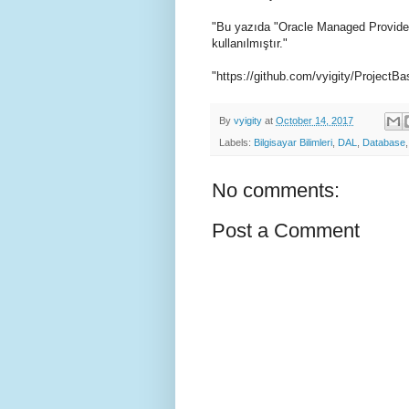
"Bu yazıda "Oracle Managed Provider"
kullanılmıştır."
"https://github.com/vyigity/ProjectBa
By
vyigity
at
October 14, 2017
Labels:
Bilgisayar Bilimleri
,
DAL
,
Database
No comments:
Post a Comment