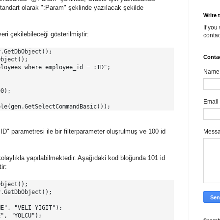
standart olarak ":Param" şeklinde yazılacak şekilde
Write 
If you
ri çekilebileceği gösterilmiştir:
contac
.GetDbObject();

Conta
bject();

loyees where employee_id = :ID";

Name
0);

Email
ble(gen.GetSelectCommandBasic());
ID" parametresi ile bir filterparameter oluşrulmuş ve 100 id
Mess
kolaylıkla yapılabilmektedir. Aşağıdaki kod bloğunda 101 id
ir:
bject();

.GetDbObject();

E", "VELI YIGIT");

", "YOLCU");
