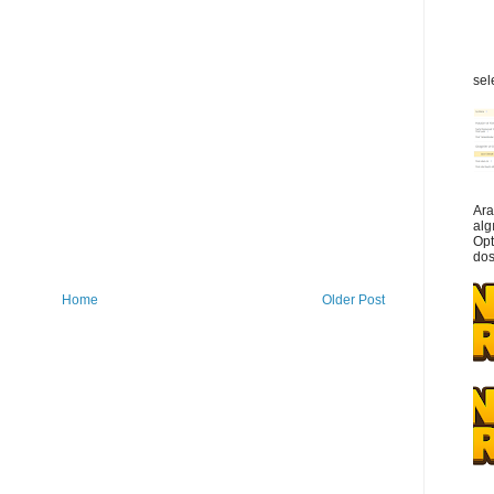
sel
Ara
alg
Opt
dos
Home
Older Post