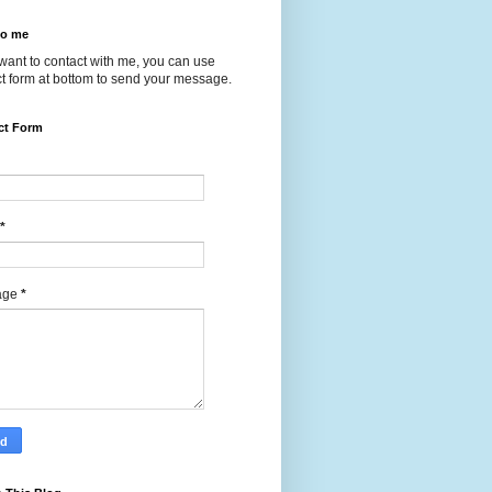
to me
 want to contact with me, you can use
t form at bottom to send your message.
ct Form
*
age
*