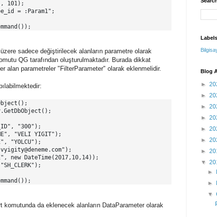
Search
, 101);

e_id = :Param1";

Label
Bilgisa
üzere sadece değiştirilecek alanların parametre olarak
 komutu QG tarafından oluşturulmaktadır. Burada dikkat
er alan parametreler "FilterParameter" olarak eklenmelidir.
Blog A
►
20
pılabilmektedir:
►
20
bject();

►
20
.GetDbObject();

►
20
ID", "300");

►
20
E", "VELI YIGIT");

►
20
", "YOLCU");

vyigity@deneme.com");

►
20
", new DateTime(2017,10,14));

▼
20
"SH_CLERK");

►
►
▼
t komutunda da eklenecek alanların DataParameter olarak