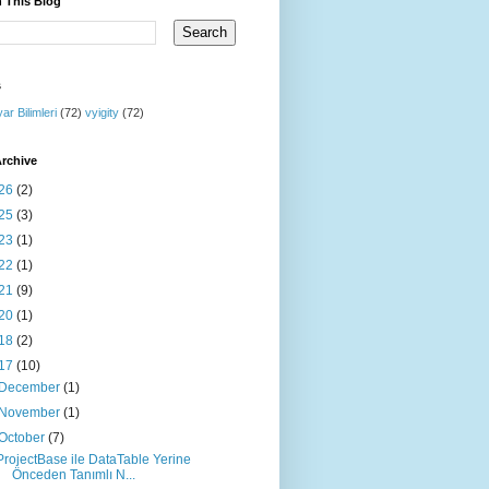
 This Blog
s
yar Bilimleri
(72)
vyigity
(72)
rchive
26
(2)
25
(3)
23
(1)
22
(1)
21
(9)
20
(1)
18
(2)
17
(10)
December
(1)
November
(1)
October
(7)
ProjectBase ile DataTable Yerine
Önceden Tanımlı N...