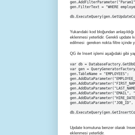
gen.AddFilterParameter("Param1"
gen.FilterText = "WHERE employe
Yukarıdaki kod bloğundan anlaşıldığı 
eklenmesi yeterlidir. Gerekli update
edilmesi gereken nokta filtre içinde y
QG ile Insert işlemi aşağıdaki gibi ya
var db = DatabaseFactory.GetDbO
var gen = QueryGeneratorFactory
gen.TableName = "EMPLOYEES";

gen.AddDataParameter("EMPLOYEE_
gen.AddDataParameter("FIRST_NAM
gen.AddDataParameter("LAST_NAME
gen.AddDataParameter("EMAIL", "
gen.AddDataParameter("HIRE_DATE
gen.AddDataParameter("JOB_ID", 
Update komutuna benzer olarak Inser
eklenmesi yeterlidir.