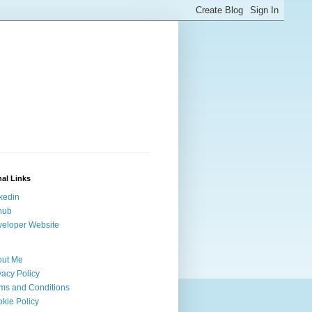
al Links
kedin
hub
eloper Website
out Me
vacy Policy
ms and Conditions
kie Policy