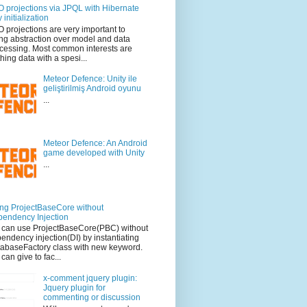
 projections via JPQL with Hibernate
 initialization
 projections are very important to
ng abstraction over model and data
cessing. Most common interests are
thing data with a spesi...
Meteor Defence: Unity ile
geliştirilmiş Android oyunu
...
Meteor Defence: An Android
game developed with Unity
...
ng ProjectBaseCore without
endency Injection
can use ProjectBaseCore(PBC) without
endency injection(DI) by instantiating
abaseFactory class with new keyword.
can give to fac...
x-comment jquery plugin:
Jquery plugin for
commenting or discussion