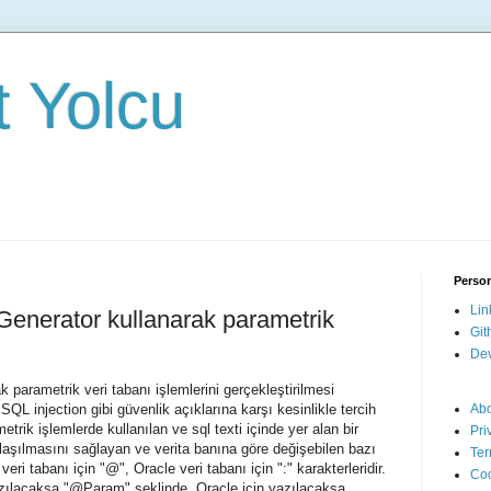
it Yolcu
Person
Lin
Generator kullanarak parametrik
Git
Dev
 parametrik veri tabanı işlemlerini gerçekleştirilmesi
SQL injection gibi güvenlik açıklarına karşı kesinlikle tercih
Ab
trik işlemlerde kullanılan ve sql texti içinde yer alan bir
Pri
aşılmasını sağlayan ve verita banına göre değişebilen bazı
Ter
eri tabanı için "@", Oracle veri tabanı için ":" karakterleridir.
Coo
zılacaksa "@Param" şeklinde, Oracle için yazılacaksa