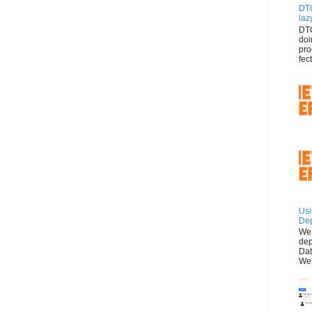
DTO
lazy
DTO
doi
pro
fec
Usi
Dep
We 
dep
Dat
We 