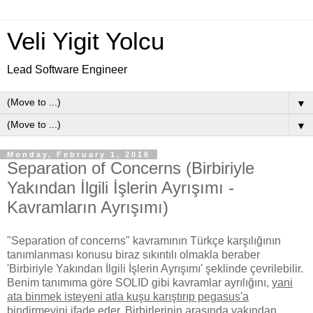
Veli Yigit Yolcu
Lead Software Engineer
▼
▼
Monday, February 1, 2016
Separation of Concerns (Birbiriyle
Yakından İlgili İşlerin Ayrışımı -
Kavramların Ayrışımı)
"Separation of concerns" kavramının Türkçe karşılığının
tanımlanması konusu biraz sıkıntılı olmakla beraber
'Birbiriyle Yakından İlgili İşlerin Ayrışımı' şeklinde çevrilebilir.
Benim tanımıma göre SOLID gibi kavramlar ayrılığını,
yani
ata binmek isteyeni atla kuşu karıştırıp pegasus'a
bindirmeyini
ifade eder. Birbirlerinin arasında yakından